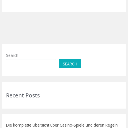
Search
SEARCH
Recent Posts
Die komplette Übersicht über Casino-Spiele und deren Regeln