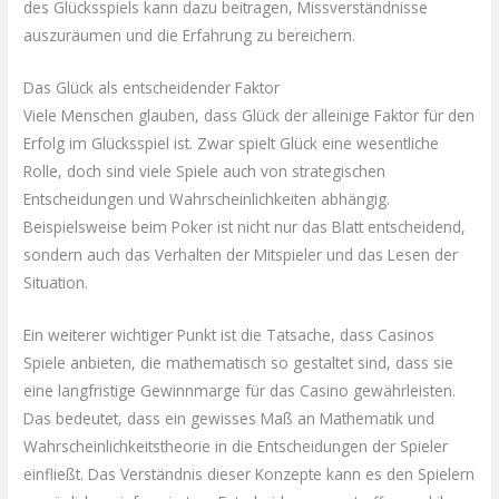
des Glücksspiels kann dazu beitragen, Missverständnisse
auszuräumen und die Erfahrung zu bereichern.
Das Glück als entscheidender Faktor
Viele Menschen glauben, dass Glück der alleinige Faktor für den
Erfolg im Glücksspiel ist. Zwar spielt Glück eine wesentliche
Rolle, doch sind viele Spiele auch von strategischen
Entscheidungen und Wahrscheinlichkeiten abhängig.
Beispielsweise beim Poker ist nicht nur das Blatt entscheidend,
sondern auch das Verhalten der Mitspieler und das Lesen der
Situation.
Ein weiterer wichtiger Punkt ist die Tatsache, dass Casinos
Spiele anbieten, die mathematisch so gestaltet sind, dass sie
eine langfristige Gewinnmarge für das Casino gewährleisten.
Das bedeutet, dass ein gewisses Maß an Mathematik und
Wahrscheinlichkeitstheorie in die Entscheidungen der Spieler
einfließt. Das Verständnis dieser Konzepte kann es den Spielern