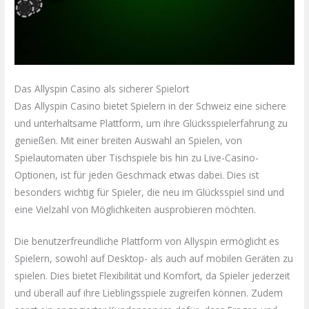
Das Allyspin Casino als sicherer Spielort
Das Allyspin Casino bietet Spielern in der Schweiz eine sichere
und unterhaltsame Plattform, um ihre Glücksspielerfahrung zu
genießen. Mit einer breiten Auswahl an Spielen, von
Spielautomaten über Tischspiele bis hin zu Live-Casino-
Optionen, ist für jeden Geschmack etwas dabei. Dies ist
besonders wichtig für Spieler, die neu im Glücksspiel sind und
eine Vielzahl von Möglichkeiten ausprobieren möchten.
Die benutzerfreundliche Plattform von Allyspin ermöglicht es
Spielern, sowohl auf Desktop- als auch auf mobilen Geräten zu
spielen. Dies bietet Flexibilität und Komfort, da Spieler jederzeit
und überall auf ihre Lieblingsspiele zugreifen können. Zudem