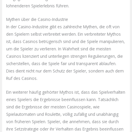
lohnenderen Spielerlebnis führen.
Mythen über die Casino-Industrie
In der Casino-Industrie gibt es zahlreiche Mythen, die oft von
den Spielern selbst verbreitet werden. Ein verbreiteter Mythos
ist, dass Casinos betrügerisch sind und die Spiele manipulieren,
um die Spieler zu verlieren. In Wahrheit sind die meisten
Casinos lizenziert und unterliegen strengen Regulierungen, die
sicherstellen, dass die Spiele fair und transparent ablaufen.
Dies dient nicht nur dem Schutz der Spieler, sondern auch dem
Ruf des Casinos.
Ein weiterer häufig gehörter Mythos ist, dass das Spielverhalten
eines Spielers die Ergebnisse beeinflussen kann. Tatsächlich
sind die Ergebnisse der meisten Casinospiele, wie
Spielautomaten und Roulette, völlig zufällig und unabhängig
von früheren Spielen. Spieler, die annehmen, dass sie durch
ihre Setzstrategie oder ihr Verhalten das Ergebnis beeinflussen