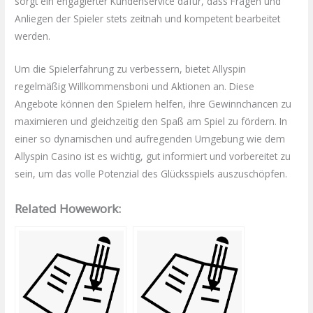
sorgt ein engagierter Kundenservice dafür, dass Fragen und
Anliegen der Spieler stets zeitnah und kompetent bearbeitet
werden.
Um die Spielerfahrung zu verbessern, bietet Allyspin
regelmäßig Willkommensboni und Aktionen an. Diese
Angebote können den Spielern helfen, ihre Gewinnchancen zu
maximieren und gleichzeitig den Spaß am Spiel zu fördern. In
einer so dynamischen und aufregenden Umgebung wie dem
Allyspin Casino ist es wichtig, gut informiert und vorbereitet zu
sein, um das volle Potenzial des Glücksspiels auszuschöpfen.
Related Howework: