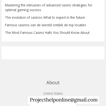
Mastering the intricacies of advanced casino strategies for
optimal gaming success
The evolution of casinos What to expect in the future
Famous casinos van de wereld ontdek de top locaties
The Most Famous Casino Halls You Should Know About
About
United States